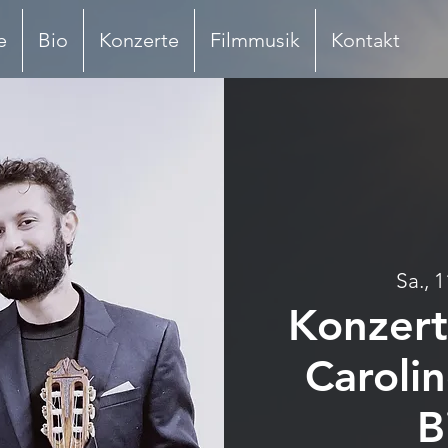
e
Bio
Konzerte
Filmmusik
Kontakt
Sa., 1
Konzert
Carolin
B