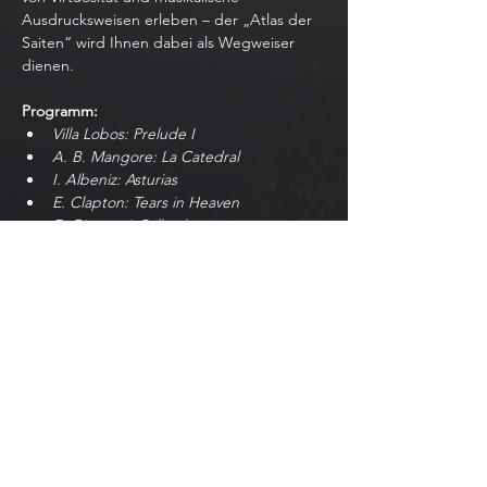
Ausdrucksweisen erleben – der „Atlas der 
Saiten“ wird Ihnen dabei als Wegweiser 
dienen.
Programm:
Villa Lobos: Prelude I
A. B. Mangore: La Catedral
I. Albeniz: Asturias
E. Clapton: Tears in Heaven
E. Gismonti: Palhacho
Show More
Share this event