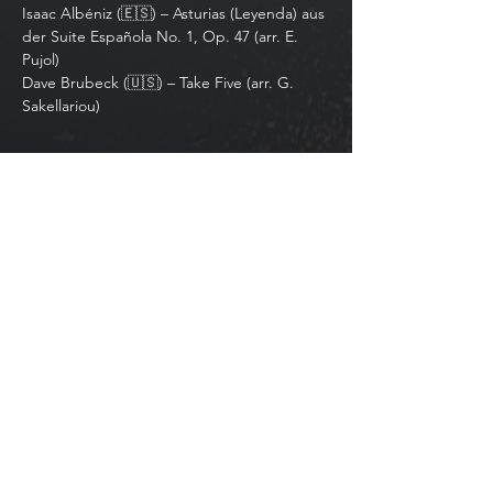
Isaac Albéniz (🇪🇸) – Asturias (Leyenda) aus 
der Suite Española No. 1, Op. 47 (arr. E. 
Pujol)
Dave Brubeck (🇺🇸) – Take Five (arr. G. 
Sakellariou)
Daha Fazla Göster
Bu Etkinliği Paylaş
©2025