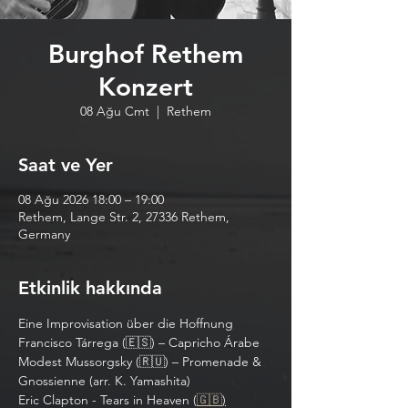
Burghof Rethem
Konzert
08 Ağu Cmt
  |  
Rethem
Saat ve Yer
08 Ağu 2026 18:00 – 19:00
Rethem, Lange Str. 2, 27336 Rethem,
Germany
Etkinlik hakkında
Eine Improvisation über die Hoffnung
Francisco Tárrega (🇪🇸) – Capricho Árabe
Modest Mussorgsky (🇷🇺) – Promenade & 
Gnossienne (arr. K. Yamashita)
Eric Clapton - Tears in Heaven (
🇬🇧
)